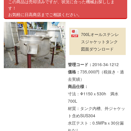
この商品は売却済みですが、状況に合った機械お探ししま
す！
お気軽に日高商店までご相談ください。
700Lオールステンレ
スジャケットタンク
図面ダウンロード
管理コード：
2016-34-1212
価格：
735,000円（税抜き・過
去実績）
商品仕様：
寸法：Φ1150ｘ530h 満水
700L
材質：タンク内槽、外ジャケッ
ト含めSUS304
水圧テスト：0.5MPaｘ30分漏
れなし