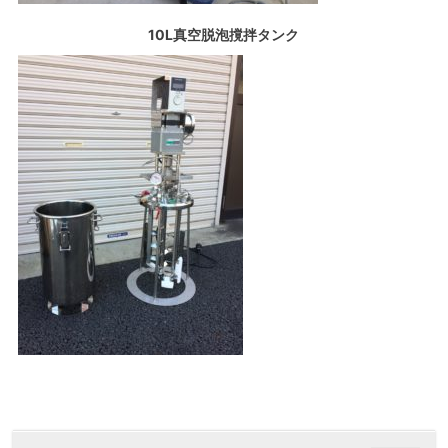
10L真空脱泡撹拌タンク