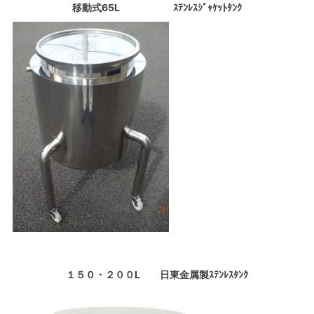
移動式65L ｽﾃﾝﾚｽｼﾞｬｹｯﾄﾀﾝｸ
１５０・２００L 日東金属製ｽﾃﾝﾚｽﾀﾝｸ