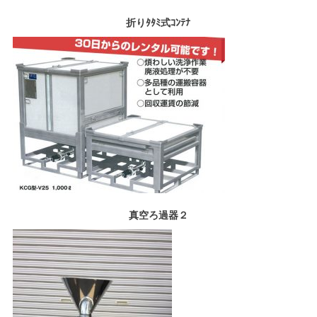
折りﾀﾀﾐ式ｺﾝﾃﾅ
真空ろ過器２