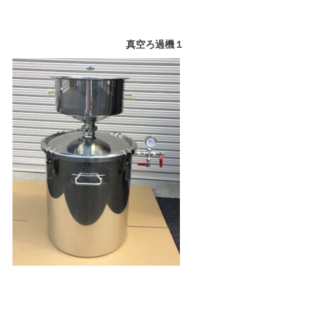
真空ろ過機１