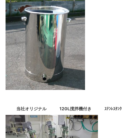
当社オリジナル 120L撹拌機付き ｽﾃﾝﾚｽﾀﾝｸ