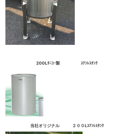
200Lﾀﾆｺｰ製 ｽﾃﾝﾚｽﾀﾝｸ
当社オリジナル ２００Lｽﾃﾝﾚｽﾀﾝｸ