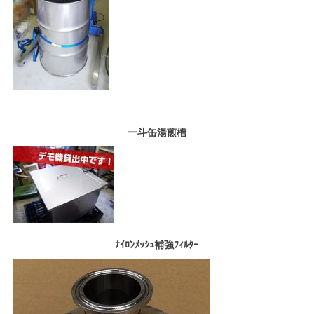
一斗缶湯煎槽
ﾅｲﾛﾝﾒｯｼｭ補強ﾌｨﾙﾀｰ