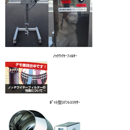
ﾉｯﾁﾜｲﾔｰﾌｨﾙﾀｰ
ﾎﾟｯﾄ型ｽﾃﾝﾚｽﾐｷｻｰ