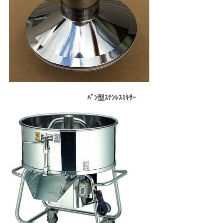
ﾊﾟﾝ型ｽﾃﾝﾚｽﾐｷｻｰ