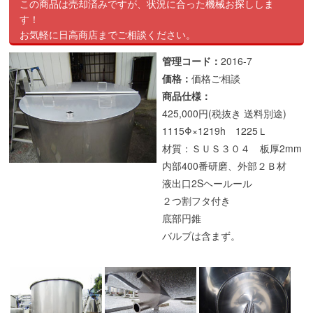
この商品は売却済みですが、状況に合った機械お探ししま
す！
お気軽に日高商店までご相談ください。
管理コード：
2016-7
価格：
価格ご相談
商品仕様：
425,000円(税抜き 送料別途)
1115Φ×1219h 1225Ｌ
材質：ＳＵＳ３０４ 板厚2mm
内部400番研磨、外部２Ｂ材
液出口2Sヘールール
２つ割フタ付き
底部円錐
バルブは含まず。