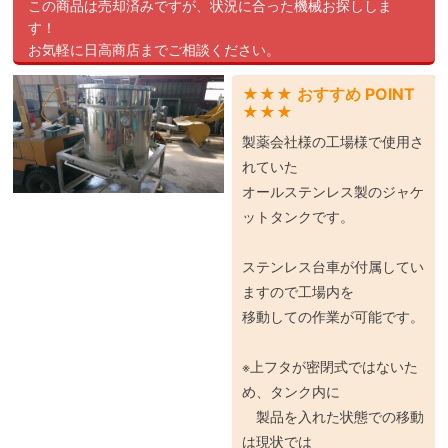
この商品は売却済みですが、状況に合った機械お探ししま
す！
お気軽に日高商店までご相談ください。
★★★ おすすめ POINT
★★★
製薬会社様の工場様で使用さ
れていた
オールステンレス製のジャケ
ットタンクです。
ステンレス台車が付属してい
ますので工場内を
移動しての作業が可能です。
※上フタが密閉式ではないた
め、タンク内に
製品を入れた状態での移動
は現状では