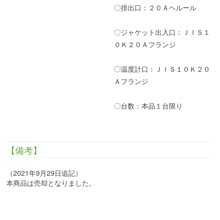
〇排出口：２０Ａヘルール
〇ジャケット出入口：ＪＩＳ１
０Ｋ２０Ａフランジ
〇温度計口：ＪＩＳ１０Ｋ２０
Ａフランジ
〇台数：本品１台限り
【備考】
（2021年9月29日追記）
本商品は売却となりました。