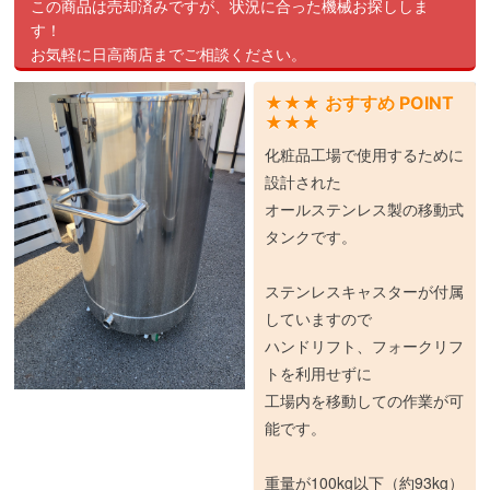
この商品は売却済みですが、状況に合った機械お探ししま
す！
お気軽に日高商店までご相談ください。
★★★ おすすめ POINT
★★★
化粧品工場で使用するために
設計された
オールステンレス製の移動式
タンクです。
ステンレスキャスターが付属
していますので
ハンドリフト、フォークリフ
トを利用せずに
工場内を移動しての作業が可
能です。
重量が100kg以下（約93kg）