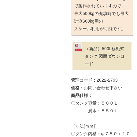
で製作されていますので
最大500kgの充填時でも最大
計測600kg用の
スケール利用が可能です。
（新品）500L移動式
タンク 図面ダウンロ
ード
管理コード：
2022-2793
価格：
お問い合わせ下さい
商品仕様：
〇タンク容量：５００Ｌ
満水：５５０Ｌ
（寸法[ｍｍ]）
〇タンク内槽：φ７８０ｘ１０