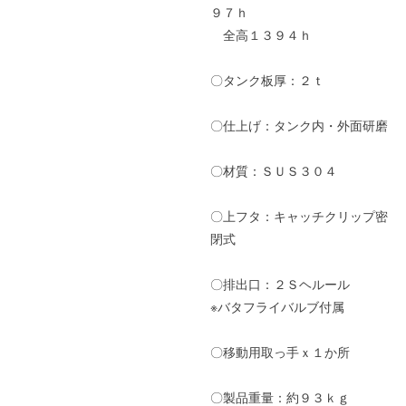
９７ｈ
全高１３９４ｈ
〇タンク板厚：２ｔ
〇仕上げ：タンク内・外面研磨
〇材質：ＳＵＳ３０４
〇上フタ：キャッチクリップ密
閉式
〇排出口：２Ｓヘルール
※バタフライバルブ付属
〇移動用取っ手ｘ１か所
〇製品重量：約９３ｋｇ