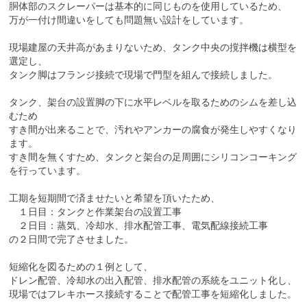
胴体部のスクレーパーは基本的に同じものを使用しているため、
万が一付け間違いをしても問題無い設計をしています。
現場建屋の天井高があまりないため、タンク中央の撹拌機は横型を
選定し、
タンク脚はフランジ接続で現場で門型を組んで接続しました。
タンク、架台の設置脚の下に水平レベルを取るためのシムを差し込
むため
すき間が出来ることで、汚れやアンカーの腐食が発生しやすくなり
ます。
すき間を無くすため、タンクと架台の足周囲にシリコンコーキング
を行っています。
工期を短期間で済ませたいと希望を頂いたため、
１日目：タンクと作業架台の設置工事
２日目：蒸気、冷却水、排水配管工事、電気配線接続工事
の２日間で完了させました。
短縮化を図るための１例として、
ドレン配管、冷却水の出入配管、排水配管の系統をユニット化し、
現場ではフレキホース接続することで配管工事を短縮化しました。