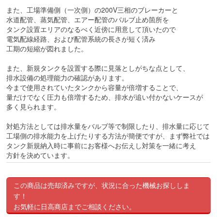
また、工場準備側（一次側）の200V三相のブレーカーと
水道配管、蒸気配管、エアー配管のバルブ止め箇所を
タンク設置エリアのなるべく近傍に用意して頂いたので
電気配線経路、および配管系統の長さが短く済み
工期の短縮が図れました。
また、新規タンクを設置する際に見落としがちな点として、
排水設備の処理能力の確認があります。
今まで使用されていたタンクから容量が倍増することで、
量だけでなく圧力も倍増するため、排水が追い付かないケースが
多く見られます。
対処方法としては排水量をバルブ等で制限したり、排水量に応じて
工場側の排水能力を上げたりする方法が簡便ですが、まず弊社では
タンク新規納入時に事前にお客様へお伝えし対策を一緒に考え
方針を決めています。
この商品は売却済みですが、状況に合った機械お探ししま
す！
お気軽に日高商店までご相談ください。