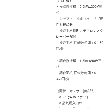
（撹拌機）
・掻取攪拌機 5.5kWx200V三
相
シャフト 搔取羽根、サブ撹
拌羽根x2枚
搔取羽根周囲にテフロンスク
レーパー配置
搔取羽根-回転数範囲：0～30
回/分
・調合撹拌機 1.5kwx200V三
相
調合羽根-回転数範囲：0～
360回/分
（配管・センサー接続部）
a～dは40Aソケット口
a.蒸気用入口x1