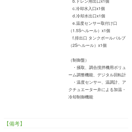
b.ドレン用出口x1個
c.冷却水入口x1個
d.冷却水出口x1個
e.温度センサー取付け口
（1.5Sヘルール）x1個
f.排出口 タンクボールバルブ
（2Sヘルール）x1個
（制御盤）
・掻取、調合撹拌機用ボリュ
ーム調整機能、デジタル回転計
・温度センサー、温調計、ア
クチュエーター弁による加温・
冷却制御機能
【備考】