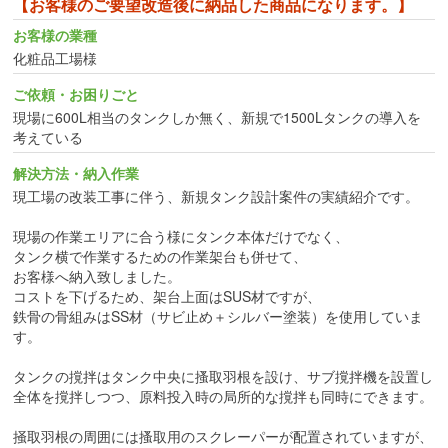
【お客様のご要望改造後に納品した商品になります。】
お客様の業種
化粧品工場様
ご依頼・お困りごと
現場に600L相当のタンクしか無く、新規で1500Lタンクの導入を
考えている
解決方法・納入作業
現工場の改装工事に伴う、新規タンク設計案件の実績紹介です。
現場の作業エリアに合う様にタンク本体だけでなく、
タンク横で作業するための作業架台も併せて、
お客様へ納入致しました。
コストを下げるため、架台上面はSUS材ですが、
鉄骨の骨組みはSS材（サビ止め＋シルバー塗装）を使用していま
す。
タンクの撹拌はタンク中央に搔取羽根を設け、サブ撹拌機を設置し
全体を撹拌しつつ、原料投入時の局所的な撹拌も同時にできます。
掻取羽根の周囲には搔取用のスクレーパーが配置されていますが、