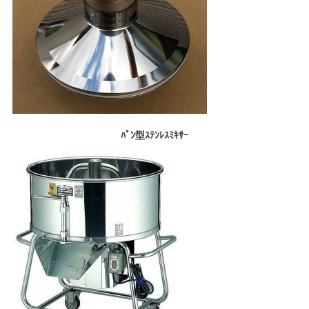
ﾊﾟﾝ型ｽﾃﾝﾚｽﾐｷｻｰ