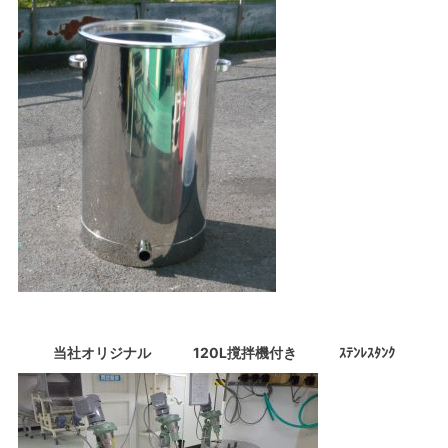
当社オリジナル 120L撹拌機付き ｽﾃﾝﾚｽﾀﾝｸ