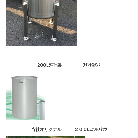
200Lﾀﾆｺｰ製 ｽﾃﾝﾚｽﾀﾝｸ
当社オリジナル ２００Lｽﾃﾝﾚｽﾀﾝｸ