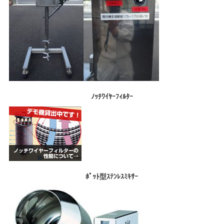
ﾉｯﾁﾜｲﾔｰﾌｨﾙﾀｰ
ﾎﾟｯﾄ型ｽﾃﾝﾚｽﾐｷｻｰ