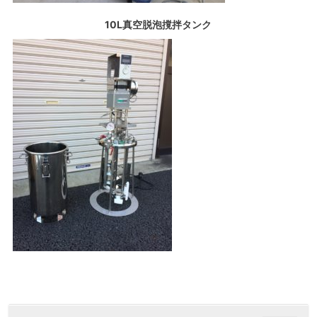
10L真空脱泡撹拌タンク