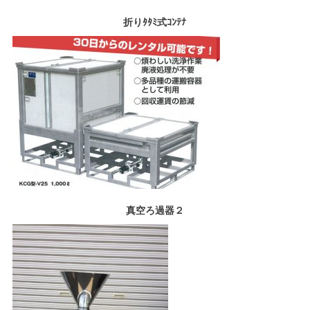
折りﾀﾀﾐ式ｺﾝﾃﾅ
真空ろ過器２