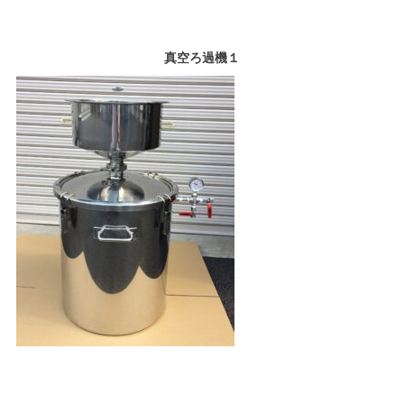
真空ろ過機１