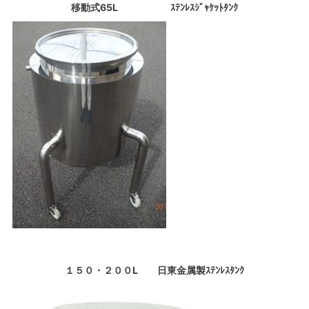
移動式65L ｽﾃﾝﾚｽｼﾞｬｹｯﾄﾀﾝｸ
１５０・２００L 日東金属製ｽﾃﾝﾚｽﾀﾝｸ