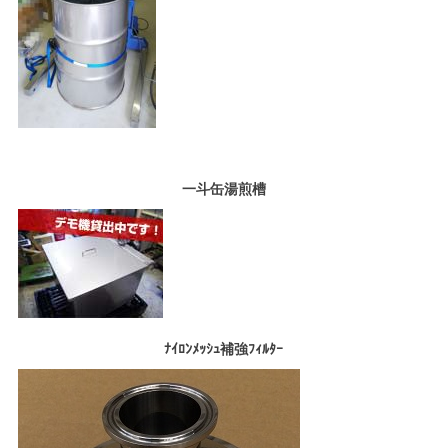
一斗缶湯煎槽
ﾅｲﾛﾝﾒｯｼｭ補強ﾌｨﾙﾀｰ